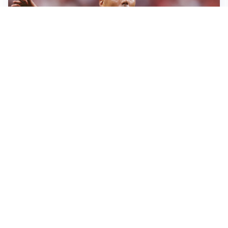
AFFARE IN CHIUSURA
Barcellona, colpo Rodri: battuto il Real Madrid
MOTIVATO
Douglas Luiz dice no all’Everton e punta sulla
Juventus
RIENTRO A RILENTO
Alcaraz, US Open lontano: la corsa contro il tempo
continua
RINNOVO VICINO
Inter, Dimarco verso il rinnovo fino al 2030