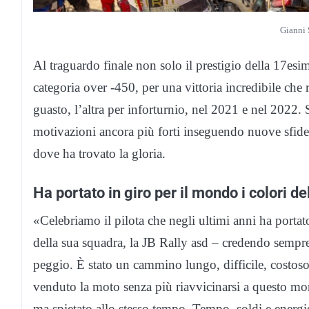
Gianni 
Al traguardo finale non solo il prestigio della 17esi
categoria over -450, per una vittoria incredibile che 
guasto, l’altra per inforturnio, nel 2021 e nel 2022. 
motivazioni ancora più forti inseguendo nuove sfide
dove ha trovato la gloria.
Ha portato in giro per il mondo i colori d
«Celebriamo il pilota che negli ultimi anni ha portat
della sua squadra, la JB Rally asd – credendo sempr
peggio. È stato un cammino lungo, difficile, costoso 
venduto la moto senza più riavvicinarsi a questo mon
ma spietato allo stesso tempo. Tempo, soldi e energ