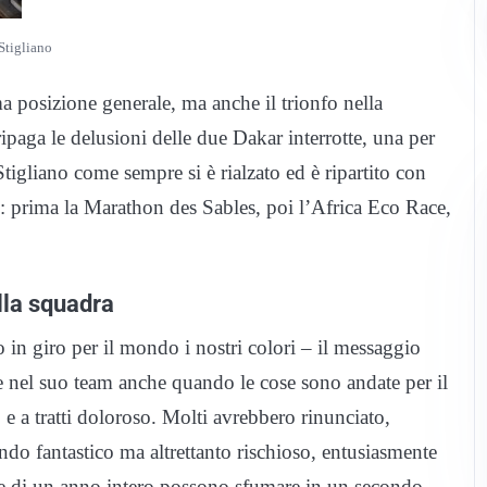
Stigliano
ma posizione generale, ma anche il trionfo nella
ripaga le delusioni delle due Dakar interrotte, una per
Stigliano come sempre si è rialzato ed è ripartito con
: prima la Marathon des Sables, poi l’Africa Eco Race,
ella squadra
o in giro per il mondo i nostri colori – il messaggio
e nel suo team anche quando le cose sono andate per il
e a tratti doloroso. Molti avrebbero rinunciato,
do fantastico ma altrettanto rischioso, entusiasmente
ie di un anno intero possono sfumare in un secondo.