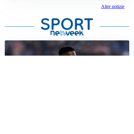
Altre notizie
SI AVVICINA
Juve-Lucumí, fiducia in crescita: pronta una nuova
offerta