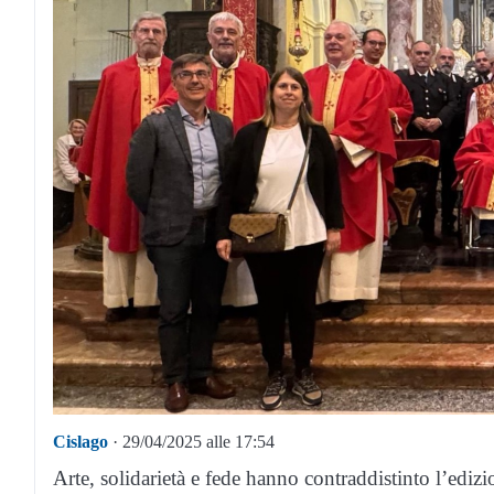
Cislago
· 29/04/2025 alle 17:54
Arte, solidarietà e fede hanno contraddistinto l’ediz