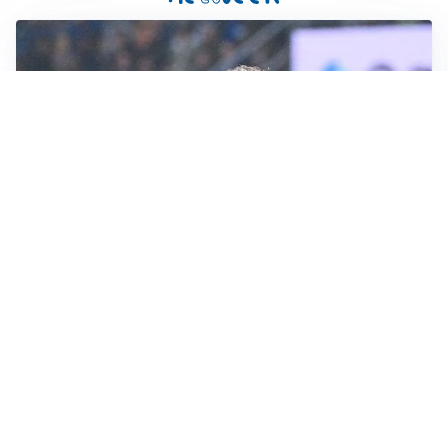
CALCIOMERCATO
Inter, Frattesi blocca il mercato nerazzurro: la
situazione
SERIE A
Roma, troppi gol subiti: Gasp deve lavorare in difesa
SERIE A
Milan, quanto lavoro per Amorim: il campo parla