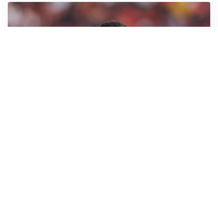
AFFARE IN CHIUSURA
Barcellona, colpo Rodri: battuto il Real Madrid
MOTIVATO
Douglas Luiz dice no all’Everton e punta sulla
Juventus
RIENTRO A RILENTO
Alcaraz, US Open lontano: la corsa contro il tempo