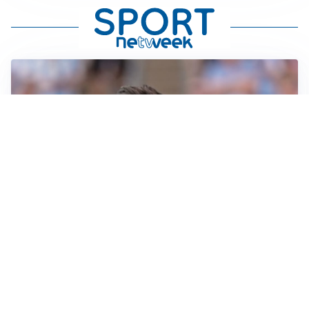
IL NOME NUOVO
Napoli, Musso resta un’opzione per la porta
TITOLARE IN CAMPIONATO
Inter, tocca a Pio Esposito: Chivu gli affida l’attacco