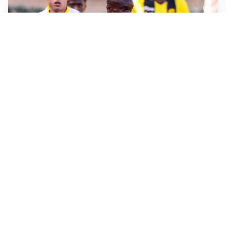
IL FAVORITO
Inter, Diaby è ora il favorito per la fascia destra
PUNTE IN MOVIMENTO
Effetto domino in attacco: Bologna, Fiorentina e
Parma si muovono
LE PAROLE
Jashari cambia pagina: “Con Amorim aria nuova al
Milan”