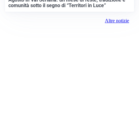
comunità sotto il segno di “Territori in Luce”
Altre notizie
Prima Saronno
Registrazione tribunale:
Lecco 10/2018 5/18/2018
ROC:
15381
Direttore responsabile:
Sergio Nicastro