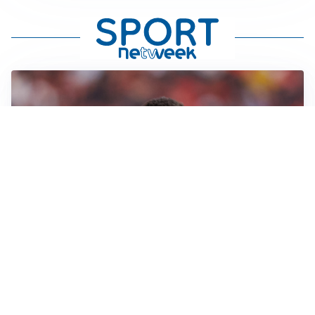
AFFARE IN CHIUSURA
Barcellona, colpo Rodri: battuto il Real Madrid
MOTIVATO