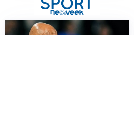
LE PAROLE
Spalletti prepara la Juve: “Con l’Inter servirà essere
squadra”
LONTANO DALL'ITALIA
Vlahovic, rebus futuro: Besiktas e Atletico si