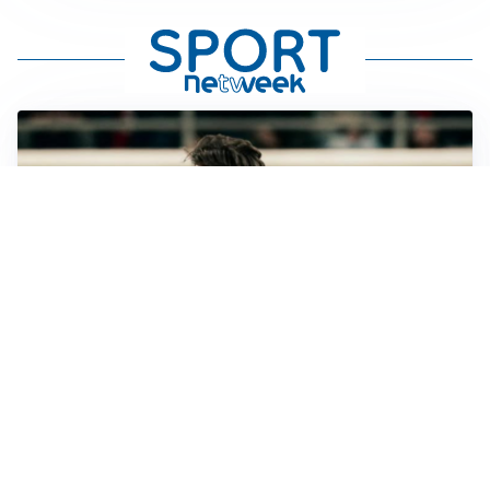
LE PAROLE
Jashari cambia pagina: “Con Amorim aria nuova al
Milan”