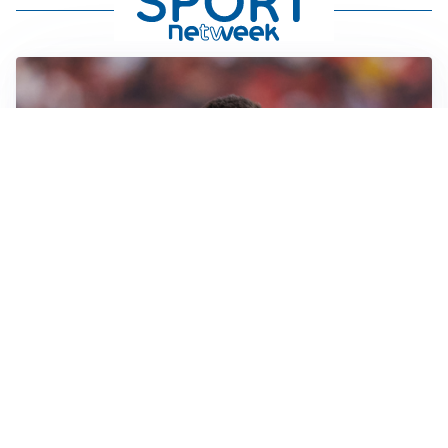
AFFARE IN CHIUSURA
Barcellona, colpo Rodri: battuto il Real Madrid
MOTIVATO
Douglas Luiz dice no all’Everton e punta sulla
Juventus