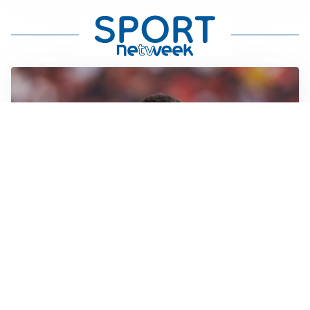
AFFARE IN CHIUSURA
Barcellona, colpo Rodri: battuto il Real Madrid
MOTIVATO