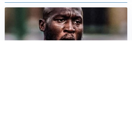
TORMENTONE
Lukaku, stavolta la rottura è definitiva
L'ALLARME
Sassuolo, l’allarme di Aquilani: “Non ho difensori, ma
mi fido della società”
CASO INFANTINO