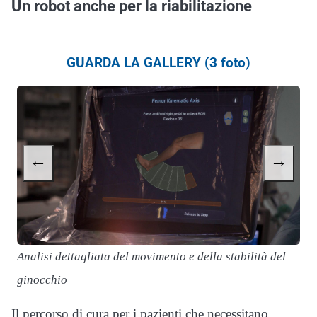
Un robot anche per la riabilitazione
GUARDA LA GALLERY (3 foto)
←
→
Analisi dettagliata del movimento e della stabilità del
R
ginocchio
f
Il percorso di cura per i pazienti che necessitano