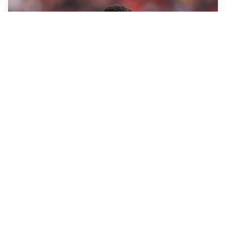
AFFARE IN CHIUSURA
Barcellona, colpo Rodri: battuto il Real Madrid
MOTIVATO
Douglas Luiz dice no all’Everton e punta sulla
Juventus
RIENTRO A RILENTO
Alcaraz, US Open lontano: la corsa contro il tempo
continua